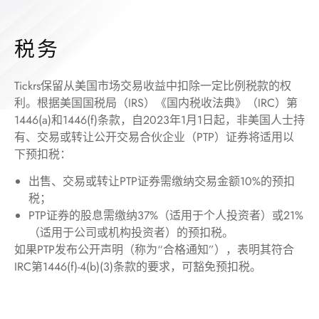
税务
Tickrs
保留从美国市场交易收益中扣除一定比例税款的权
利。根据美国国税局（
IRS
）《国内税收法典》（
IRC
）第
1446(a)
和
1446(f)
条款，自
2023
年
1
月
1
日起，非美国人士持
有、交易或转让公开交易合伙企业（
PTP
）证券将适用以
下预扣税：
出售、交易或转让
PTP
证券需缴纳交易金额
10%
的预扣
税；
PTP
证券的股息需缴纳
37%
（适用于个人投资者）或
21%
（适用于公司或机构投资者）的预扣税。
如果
PTP
发布公开声明（称为
“
合格通知
”
），表明其符合
IRC
第
1446(f)-4(b)(3)
条款的要求，可豁免预扣税。